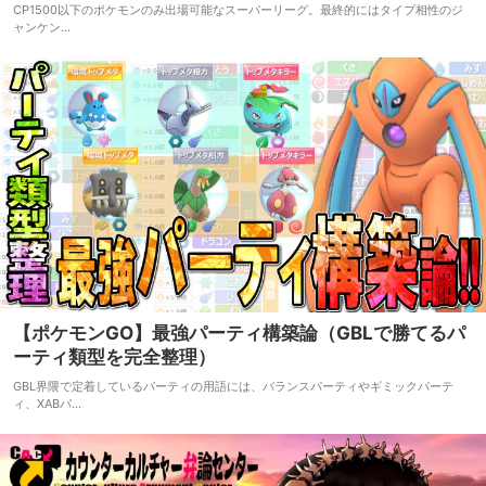
CP1500以下のポケモンのみ出場可能なスーパーリーグ。最終的にはタイプ相性のジ
ャンケン…
【ポケモンGO】最強パーティ構築論（GBLで勝てるパ
ーティ類型を完全整理）
GBL界隈で定着しているパーティの用語には、バランスパーティやギミックパーテ
ィ、XABパ…