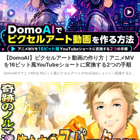
【DomoAI】ピクセルアート動画の作り方｜アニメMV
を16ビット風YouTubeショートに変換する2つの手順
DomoAIでアニメMVを16ビット風ピクセルアートのYouTubeショートへ変換する2…