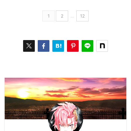
1
2
…
12