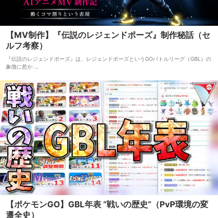
【MV制作】『伝説のレジェンドポーズ』制作秘話（セ
ルフ考察）
『伝説のレジェンドポーズ』は、レジェンドポーズというGOバトルリーグ（GBL）の
象徴に惹か ...
【ポケモンGO】GBL年表 “戦いの歴史”（PvP環境の変
遷全史）