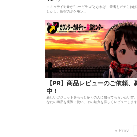
コミュデイ対象が“ヨーギラス”となれば、筆者もガチらね
しかし、新宿のポケモン…
【PR】商品レビューのご依頼、
中！
新しいガジェットをもっと多くの人に知ってもらいたい方
なたの商品を実際に使い、その魅力を詳しくレビューしま
« Prev