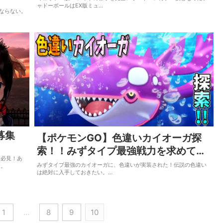
ャドーボールはEX版ミュ…
ばならない。
募集
【ポケモンGO】色違いカイオーガ探
索！！みずタイプ最強戦力を求めて…
、必見！あ
みずタイプ最強のカイオーガに、色違いが実装された！伝説の色違い
す。
は絶対に入手しておきたい。…
1
…
8
9
10