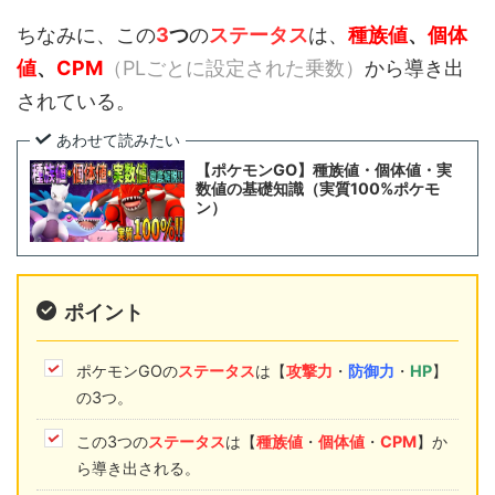
ちなみに、この
3
つ
の
ステータス
は、
種族値
、
個体
値
、
CPM
（PLごとに設定された乗数）
から導き出
されている。
あわせて読みたい
【ポケモンGO】種族値・個体値・実
数値の基礎知識（実質100%ポケモ
ン）
ポイント
ポケモンGOの
ステータス
は【
攻撃力
・
防御力
・
HP
】
の3つ。
この3つの
ステータス
は【
種族値
・
個体値
・
CPM
】か
ら導き出される。