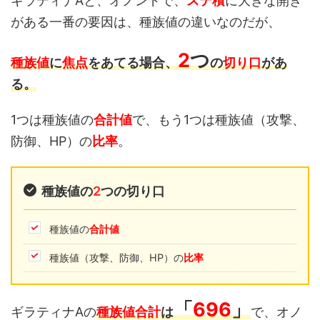
ギラティナAと、オノンドで、
ステ積
に大きな開き
がある一番の要因は、種族値の違いなのだが、
2
つ
種族値
に
焦点
をあてる場合、
の
切り口
があ
る。
1つは種族値の
合計値
で、もう1つは種族値（攻撃、
防御、HP）の
比率
。
種族値の
2
つの切り口
種族値の
合計値
種族値（攻撃、防御、HP）の
比率
「
696
」
ギラティナAの
種族値合計
は
で、オノ