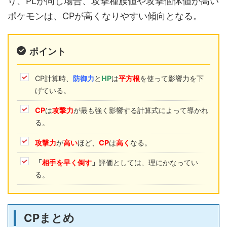
り、PLが同じ場合、攻撃種族値や攻撃個体値が高い
ポケモンは、CPが高くなりやすい傾向となる。
ポイント
CP計算時、
防御力
と
HP
は
平方根
を使って影響力を下
げている。
CP
は
攻撃力
が最も強く影響する計算式によって導かれ
る。
攻撃力
が
高い
ほど、
CP
は
高く
なる。
「
相手を早く倒す
」
評価としては、理にかなってい
る。
CPまとめ