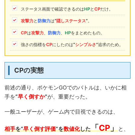
ステータス画面で確認できるのは
HP
と
CP
だけ。
攻撃力
と
防御力
は
“
隠しステータス
”
。
CP
は
攻撃力
、
防御力
、
HP
をまとめたもの。
強さの指標を
CP
にしたのは
“
シンプルさ
”
追求のため。
CPの実態
前述の通り、ポケモンGOでのバトルは、いかに相
手を
“
早く倒すか
”
が、重要だった。
一般ユーザーが、ゲーム内で目視できるのは、
「
CP
」
相手
を
“
早く倒す評価
”
を
数値化
した
と、