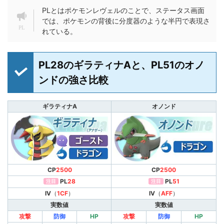
PLとはポケモンレヴェルのことで、ステータス画面
では、ポケモンの背後に分度器のような半円で表現さ
れている。
PL28のギラティナAと、PL51のオノ
ンドの強さ比較
ギラティナA
オノンド
CP
2500
CP
2500
PL
28
PL
51
注目
注目
IV
（
1CF
）
IV
（
AFF
）
実数値
実数値
攻撃
防御
HP
攻撃
防御
HP