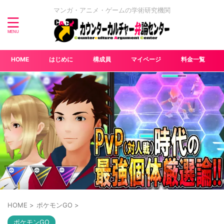
マンガ・アニメ・ゲームの学術研究機関
HOME
はじめに
構成員
マイページ
料金一覧
HOME
>
ポケモンGO
>
ポケモンGO