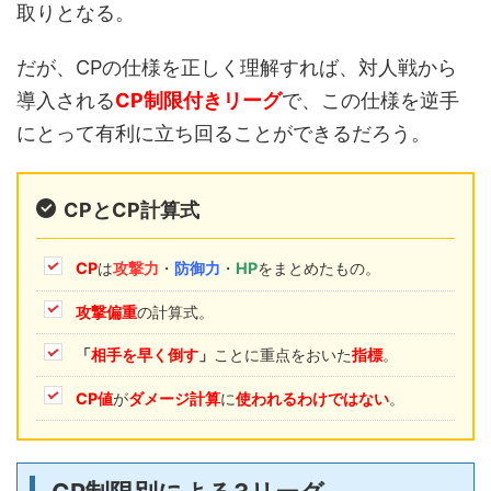
取りとなる。
だが、CPの仕様を正しく理解すれば、対人戦から
導入される
CP制限付きリーグ
で、この仕様を逆手
にとって有利に立ち回ることができるだろう。
CPとCP計算式
CP
は
攻撃力
・
防御力
・
HP
をまとめたもの。
攻撃偏重
の計算式。
「
相手を早く倒す
」
ことに重点をおいた
指標
。
CP値
が
ダメージ計算
に
使われるわけではない
。