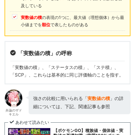
及している
実数値の積
の表現の1つに、最大値（理想個体）から最
小値までを
順位
で表したものがある
「実数値の積」の呼称
「実数値の積」、「ステータスの積」、「ステ積」、
「SCP」、これらは基本的に同じ評価軸のことを指す。
強さの比較に用いられる「
実数値の積
」の詳
細については、下記、関連記事も参照
弁論のザド
キエル
あわせて読みたい
【ポケモンGO】種族値・個体値・実