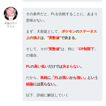
その条件だと、PLを比較することに、あまり
意味がない。
弁論のザド
キエル
まず、大前提として、
ポケモン
の
ステータス
上
の
強さ
は、“
実数値
”で決まる。
そして、その
“
実数値
”
は、特に「
CP制限下
」
の場合、
PL
の
高い低い
だけでは
決まらない
。
だから、
単純
に「
PL
が
高い
から
強い
」という
結論
には至らない。
以下、詳細に解説していく