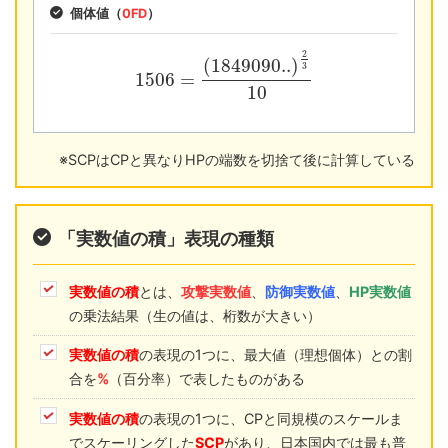
個体値（
0FD
）
2
(
1849090..
)
3
1506
=
10
※SCPはCPと異なりHPの端数を切捨て後に計算している
「実数値の積」表現の種類
実数値の積
とは、
攻撃実数値
、
防御実数値
、
HP実数値
の乗法結果（生の値は、桁数が大きい）
実数値の積
の表現の1つに、最大値（理想個体）との割
合を
%
（百分率）で表したものがある
実数値の積
の表現の1つに、CPと同規模のスケールま
でスケーリングした
SCP
があり、日本国内では最も普