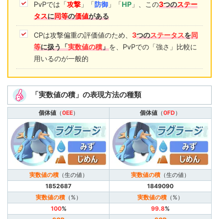
PvPでは「
攻撃
」「
防御
」「
HP
」、この
3
つの
ステー
タス
に
同等
の
価値
がある
CPは攻撃偏重の評価値のため、
3
つの
ステータス
を
同
等
に扱う「
実数値の積
」
を、PvPでの「強さ」比較に
用いるのが一般的
「実数値の積」の表現方法の種類
個体値
（
0EE
）
個体値
（
0FD
）
実数値の積
（生の値）
実数値の積
（生の値）
1852687
1849090
実数値の積
（%）
実数値の積
（%）
100
%
99.8
%