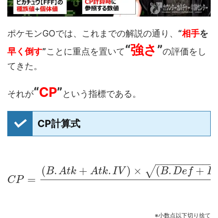
ポケモンGOでは、これまでの解説の通り、
“
相手
を
“
強さ
”
早く倒す
”
ことに重点を置いて
の評価をし
てきた。
“
CP
”
それが
という指標である。
CP計算式
−
−
−
−
−
−
−
−
−
−
(
.
+
.
)
×
(
.
+
√
B
A
t
k
A
t
k
I
V
B
D
e
f
D
=
C
P
※小数点以下切り捨て