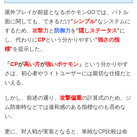
屋外プレイが前提となるポケモンGOでは、バトル
面に関しても、できるだけ
“
シンプル
”
なシステムに
するため、
攻撃力
と
防御力
を
“
隠しステータス
”
に
し、代わりに
CP
という分かりやすい
“
強さの指
標
”
を提示した。
「
CP
が
高い方
が
強いポケモン
」
という分かりやす
さは、初心者やライトユーザーには親切な仕様だと
いえる。
しかし、前述の通り、
攻撃偏重
の計算式のため、ジ
ム防衛時などでは違和感のある指標なのも否めな
い。
更に、対人戦が実装となると、単純なCP比較は命