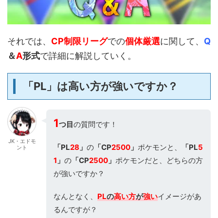
それでは、
CP制限リーグ
での
個体厳選
に関して、
Q
＆
A
形式
で詳細に解説していく。
「PL」は高い方が強いですか？
1
つ目
の質問です！
JK・エドモ
「PL
28
」
の
「CP
2500
」
ポケモンと、
「PL
5
ント
1
」
の
「CP
2500
」
ポケモンだと、どちらの方
が強いですか？
なんとなく、
PL
の
高い方
が
強い
イメージがあ
るんですが？