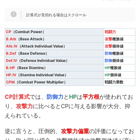
計算式が見切れる場合はスクロール
CP
（Combat Power）
戦闘力
B.Atk
（Base Attack）
攻撃
種族値
Atk.IV
（Attack Individual Value）
攻撃
個体値
B.Def
（Base Defense）
防御
種族値
Def.IV
（Defense Individual Value）
防御
個体値
B.HP
（Base Stamina）
HP
種族値
HP.IV
（Stamina Individual Value）
HP
個体値
CPM
（Combat Power Multiplier）
戦闘力乗数
CP計算式
では、
防御力
と
HP
は
平方根
が使われてお
り、
攻撃力
に比べるとCPに与える影響が大分、抑
えられている。
逆に言うと、圧倒的、
攻撃力
偏重
の評価になってお