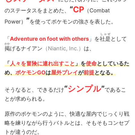
“
CP
のステータスをまとめた、
（Combat
”
Power）
を使ってポケモンの強さを表した。
しゃぜ
「
Adventure on foot with others
」を
社是
として
かか
掲
げるナイアン
（Niantic, Inc.）
は、
「
人々を冒険に連れ出すこと
」を
使命
としているた
め、
ポケモンGO
は
屋外プレイ
が
前提
となる。
“
シンプル
”
そうなると、できるだけ
であるこ
とが求められる。
原作のポケモンのように、快適な屋内でじっくり戦
略を練りながら行うバトルとは、そもそもコンセプ
トが違うのだ。