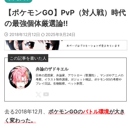
【ポケモンGO】PvP（対人戦）時代
の最強個体厳選論!!
2018年12月12日
2025年9月24日
弁論のザドキエル
日本の思想家、弁論家、アウトロー（聖属性）。マンガやアニメの
考察。イラスト制作講座。ガジェット検証。ポケモンGOの考察や
プレイ日誌。生物観察。ペット飼育。
去る2018年12月、
ポケモンGOの
バトル環境
が大き
く変わった。