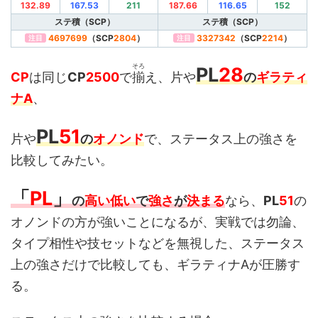
132.89
167.53
211
187.66
116.65
152
ステ積（SCP）
ステ積（SCP）
4697699
（SCP
2804
）
3327342
（SCP
2214
）
注目
注目
そろ
PL
28
CP
は同じ
CP
2500
で
揃
え、片や
の
ギラティ
ナA
、
PL
51
片や
の
オノンド
で、ステータス上の強さを
比較してみたい。
「
PL
」
の
高い低い
で
強さ
が
決まる
なら、
PL
51
の
オノンドの方が強いことになるが、実戦では勿論、
タイプ相性や技セットなどを無視した、ステータス
上の強さだけで比較しても、ギラティナAが圧勝す
る。