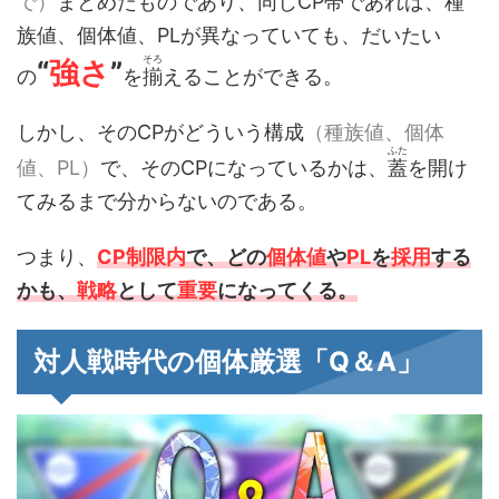
で）
まとめたものであり、同じCP帯であれば、種
族値、個体値、PLが異なっていても、だいたい
そろ
“
強さ
”
の
を
揃
えることができる。
しかし、そのCPがどういう構成
（種族値、個体
ふた
値、PL）
で、そのCPになっているかは、
蓋
を開け
てみるまで分からないのである。
つまり、
CP制限内
で、どの
個体値
や
PL
を
採用
する
かも、
戦略
として
重要
になってくる。
対人戦時代の個体厳選「Q＆A」