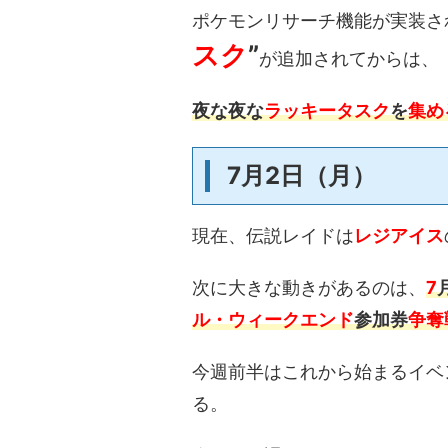
ポケモンリサーチ機能が実装さ
スク
”
が追加されてからは、
夜な夜な
ラッキータスク
を
集め
7月2日（月）
現在、伝説レイドは
レジアイス
次に大きな動きがあるのは、
7
ル・ウィークエンド
参加券
争奪
今週前半はこれから始まるイベ
る。