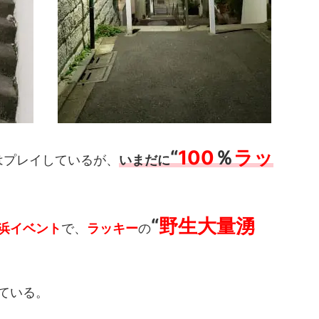
“
100
％
ラッ
はプレイしているが、
いまだに
“
野生大量湧
浜イベント
で、
ラッキー
の
ている。