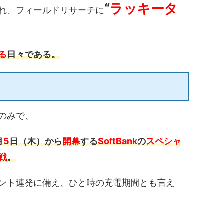
“
ラッキータ
れ、フィールドリサーチに
る
日々である。
のみで、
月
5
日（木）から
開幕
する
SoftBank
の
スペシャ
戦
。
ント連発に備え、ひと時の充電期間とも言え