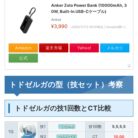
Anker Zolo Power Bank (10000mAh, 3
0W, Built-In USB-Cケーブル)
Anker
¥3,990
（2025/11/13 20:51時点 | Amazon調べ）
Amazon
楽天市場
Yahoo!
メルカリ
公式
トドゼルガの型（技セット）考察
トドゼルガの技1回数とCT比較
技1
技1回数
5,5,5,5
こなゆき
1位
技2
CT
10.00
つららばり