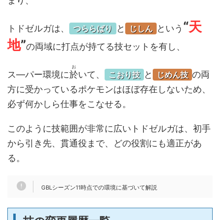
まり、
“
天
トドゼルガは、
と
という
つららばり
じしん
地
”
の両域に打点が持てる技セットを有し、
お
ス―パー環境に
於
いて、
と
の両
こおり技
じめん技
方に受かっているポケモンはほぼ存在しないため、
必ず何かしら仕事をこなせる。
このように技範囲が非常に広いトドゼルガは、初手
から引き先、貫通役まで、どの役割にも適正があ
る。
GBLシーズン11時点での環境に基づいて解説