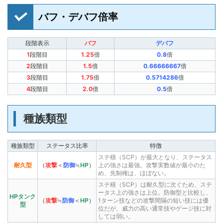
バフ・デバフ倍率
段階表示
バフ
デバフ
1
段階目
1.25
倍
0.8
倍
2
段階目
1.5
倍
0.66666667
倍
3
段階目
1.75
倍
0.5714286
倍
4
段階目
2.0
倍
0.5
倍
種族類型
種族類型
ステータス比率
特徴
ステ積（SCP）が最大となり、ステータス
耐久型
（
攻撃
＜
防御
≒
HP
）
上の強さは最強。攻撃実数値が最小のた
め、先制権は、ほぼない。
ステ積（SCP）は耐久型に次ぐため、ステ
ータス上の強さは上位。防御型と比較し、
HPタンク
（
攻撃
≒
防御
＜
HP
）
1ターン技などの攻撃間隔の短い技には優
型
位だが、威力の高い通常技やゲージ技に対
しては弱い。