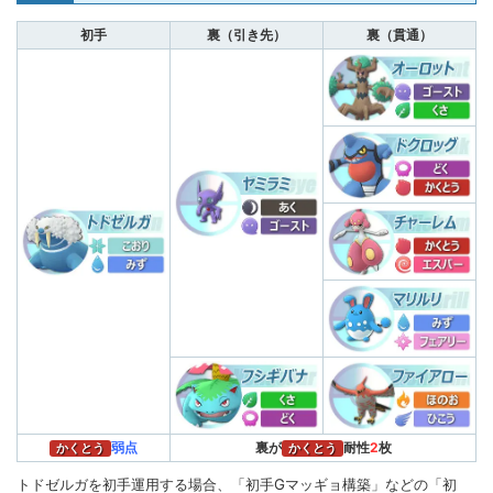
残ゲージ量
48-45＝3
3+48-45＝6
6+40-45＝1
1+48-45＝4
初手
裏（引き先）
裏（貫通）
例えば、フシギバナの「
つるプラント型
（通常技と
ゲージ技の組み合わせ）」の場合、
つるのムチ
（技1）を6回撃つとゲージ技（技2）発動に必要な
ゲージが貯まり
（技2）を撃てる。
ハードプラント
を6回撃つとゲージは
48
貯まり、
つるのムチ
ハー
のゲージ消費は
45
のため、ゲージが
3
余
ドプラント
る。
そのため、
を3回目に撃つ時には、
ハードプラント
余りのゲージ分だけ早くゲージが貯まり、
つるのム
5回で撃てる。
チ
弱点
裏が
耐性
2
枚
かくとう
かくとう
このように技1回数の周期を表では「
6,6,5,6
」と表
トドゼルガを初手運用する場合、「初手Gマッギョ構築」などの「初
記している。