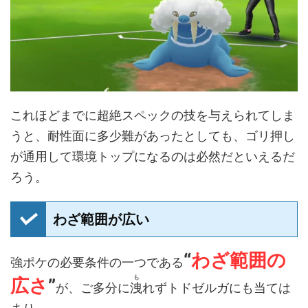
これほどまでに超絶スペックの技を与えられてしま
うと、耐性面に多少難があったとしても、ゴリ押し
が通用して環境トップになるのは必然だといえるだ
ろう。
わざ範囲が広い
“
わざ範囲の
強ポケの必要条件の一つである
も
広さ
”
が、ご多分に
洩
れずトドゼルガにも当ては