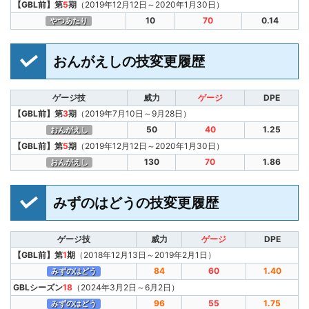
【GBL前】第
5
期
（2019年12月12日～2020年1月30日）
10
70
0.14
やつあたり
おんがえしの技変更履歴
ゲージ技
威力
ゲージ
DPE
【GBL前】第
3
期
（2019年7月10日～9月28日）
50
40
1.25
おんがえし
【GBL前】第
5
期
（2019年12月12日～2020年1月30日）
130
70
1.86
おんがえし
みずのはどうの技変更履歴
ゲージ技
威力
ゲージ
DPE
【GBL前】第
1
期
（2018年12月13日～2019年2月1日）
84
60
1.40
みずのはどう
GBLシーズン
18
（2024年3月2日～6月2日）
96
55
1.75
みずのはどう