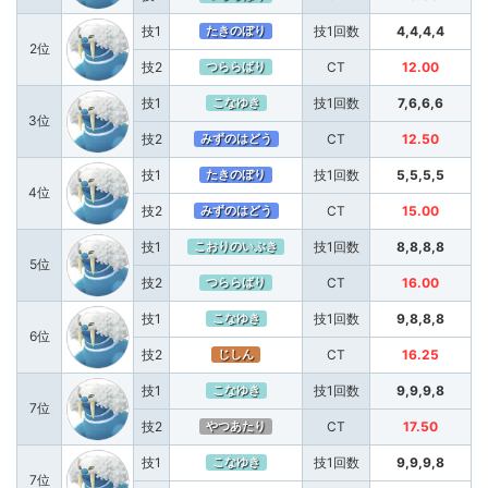
技1
技1回数
4,4,4,4
たきのぼり
2位
技2
CT
12.00
つららばり
技1
技1回数
7,6,6,6
こなゆき
3位
技2
CT
12.50
みずのはどう
技1
技1回数
5,5,5,5
たきのぼり
4位
技2
CT
15.00
みずのはどう
技1
技1回数
8,8,8,8
こおりのいぶき
5位
技2
CT
16.00
つららばり
技1
技1回数
9,8,8,8
こなゆき
6位
技2
CT
16.25
じしん
技1
技1回数
9,9,9,8
こなゆき
7位
技2
CT
17.50
やつあたり
技1
技1回数
9,9,9,8
こなゆき
7位