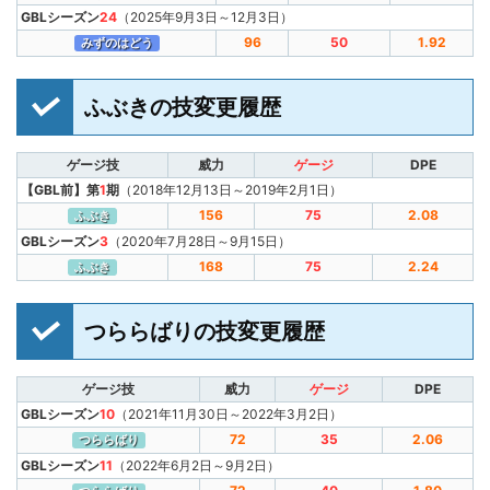
GBLシーズン
24
（2025年9月3日～12月3日）
96
50
1.92
みずのはどう
ふぶきの技変更履歴
ゲージ技
威力
ゲージ
DPE
【GBL前】第
1
期
（2018年12月13日～2019年2月1日）
156
75
2.08
ふぶき
GBLシーズン
3
（2020年7月28日～9月15日）
168
75
2.24
ふぶき
つららばりの技変更履歴
ゲージ技
威力
ゲージ
DPE
GBLシーズン
10
（2021年11月30日～2022年3月2日）
72
35
2.06
つららばり
GBLシーズン
11
（2022年6月2日～9月2日）