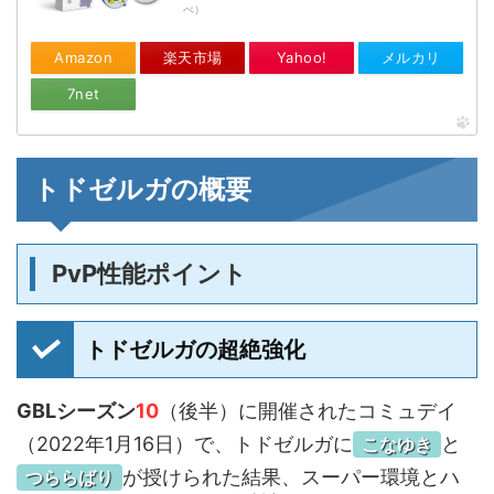
べ）
Amazon
楽天市場
Yahoo!
メルカリ
7net
トドゼルガの概要
PvP性能ポイント
トドゼルガの超絶強化
GBLシーズン
10
（後半）に開催されたコミュデイ
（2022年1月16日）で、トドゼルガに
と
こなゆき
が授けられた結果、スーパー環境とハ
つららばり