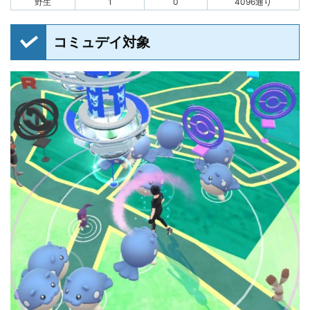
野生
1
0
4096通り
コミュデイ対象