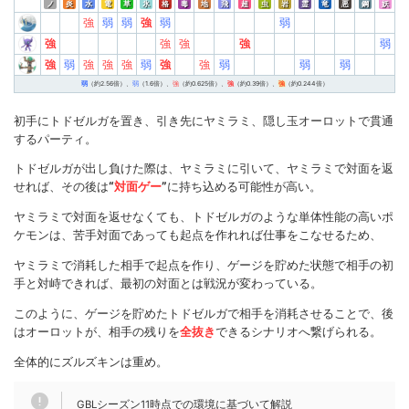
ことで、どちらの型の方が先制できるのか、また、
ノ
炎
水
電
草
氷
格
毒
地
飛
超
虫
岩
霊
竜
悪
鋼
妖
強
弱
弱
強
弱
弱
回転はどちらの方が早いのか、等が判断しやすい。
強
強
強
強
弱
強
弱
強
強
強
弱
強
強
弱
弱
弱
GBLシーズン24時点での技性能で用語解説
弱
（約2.56倍）、
弱
（1.6倍）、
強
（約0.625倍）、
強
（約0.39倍）、
強
（約0.244倍）
初手にトドゼルガを置き、引き先にヤミラミ、隠し玉オーロットで貫通
するパーティ。
トドゼルガが出し負けた際は、ヤミラミに引いて、ヤミラミで対面を返
せれば、その後は
“
対面ゲー
”
に持ち込める可能性が高い。
ヤミラミで対面を返せなくても、トドゼルガのような単体性能の高いポ
ケモンは、苦手対面であっても起点を作れれば仕事をこなせるため、
ヤミラミで消耗した相手で起点を作り、ゲージを貯めた状態で相手の初
手と対峙できれば、最初の対面とは戦況が変わっている。
このように、ゲージを貯めたトドゼルガで相手を消耗させることで、後
はオーロットが、相手の残りを
全抜き
できるシナリオへ繋げられる。
全体的にズルズキンは重め。
GBLシーズン11時点での環境に基づいて解説