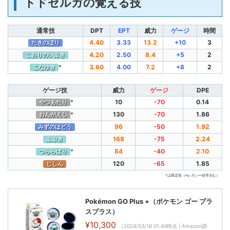
トドゼルガの覚える技
通常技
DPT
EPT
威力
ゲージ
時間
4.40
3.33
13.2
+10
3
たきのぼり
4.20
2.50
8.4
+5
2
こおりのいぶき
*
3.60
4.00
7.2
+8
2
こなゆき
ゲージ技
威力
ゲージ
DPE
*
10
-70
0.14
やつあたり
*
130
-70
1.86
おんがえし
96
-50
1.92
みずのはどう
168
-75
2.24
ふぶき
*
84
-40
2.10
つららばり
120
-65
1.85
じしん
*は限定技（※レガシー技等含む）
Pokémon GO Plus +（ポケモン ゴー プラ
スプラス）
¥10,300
（2024/03/16 01:44時点 | Amazon調