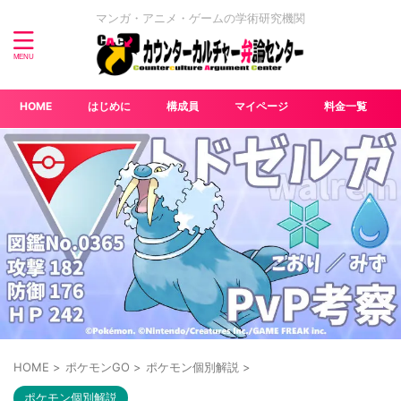
マンガ・アニメ・ゲームの学術研究機関
HOME
はじめに
構成員
マイページ
料金一覧
HOME
>
ポケモンGO
>
ポケモン個別解説
>
ポケモン個別解説