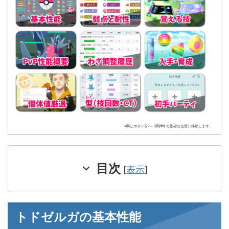
※同じボタンを2～3回押すと正確な位置に移動します。
目次
[
表示
]
トドゼルガの基本性能