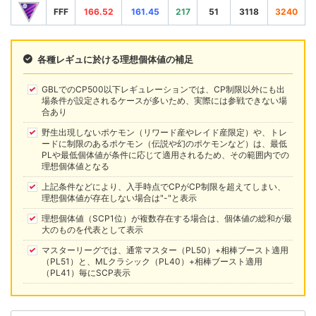
FFF
166.52
161.45
217
51
3118
3240
各種レギュに於ける理想個体値の補足
GBLでのCP500以下レギュレーションでは、CP制限以外にも出
場条件が設定されるケースが多いため、実際には参戦できない場
合あり
野生出現しないポケモン（リワード産やレイド産限定）や、トレ
ードに制限のあるポケモン（伝説や幻のポケモンなど）は、最低
PLや最低個体値が条件に応じて適用されるため、その範囲内での
理想個体値となる
上記条件などにより、入手時点でCPがCP制限を超えてしまい、
理想個体値が存在しない場合は"-"と表示
理想個体値（SCP1位）が複数存在する場合は、個体値の総和が最
大のものを代表として表示
マスターリーグでは、通常マスター（PL50）+相棒ブースト適用
（PL51）と、MLクラシック（PL40）+相棒ブースト適用
（PL41）毎にSCP表示