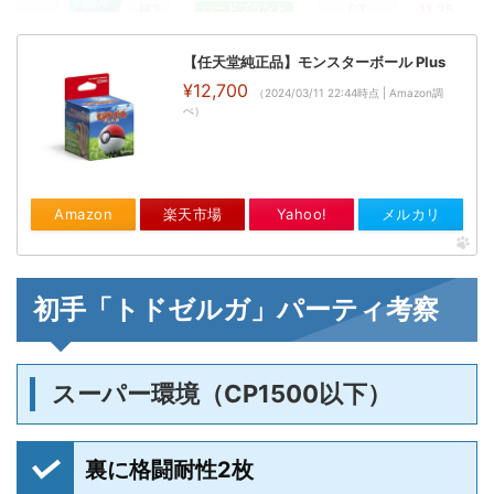
技2
CT
11.25
ハードプラント
技1
技1回数
6,6,5,6
シャドークロー
【任天堂純正品】モンスターボール Plus
2位
技2
CT
11.25
かみくだく
¥12,700
（2024/03/11 22:44時点 | Amazon調
べ）
図表の「
技1回数
」の数値は、各型のゲージ技
（技2）を撃つのに必要な
通常技
（技1）
回数
弁論のザド
Amazon
楽天市場
Yahoo!
メルカリ
で、
キエル
図表の「
CT
」の数値は、各型のゲージ技を撃
つのに必要な
ターン数
。
初手「トドゼルガ」パーティ考察
技1回数の周期について
スーパー環境（CP1500以下）
技2発動回数
1発目
2発目
3発目
4発目
技1回数
6
回
6
回
5
回
6
回
裏に格闘耐性2枚
チャージ量
6×8＝48
6×8＝48
5×8＝40
6×8＝48