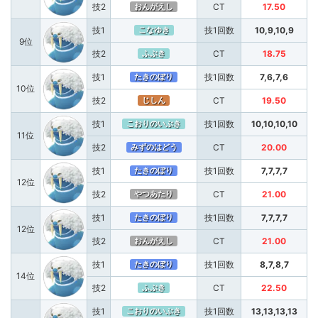
技2
CT
17.50
おんがえし
技1
技1回数
10,9,10,9
こなゆき
9位
技2
CT
18.75
ふぶき
技1
技1回数
7,6,7,6
たきのぼり
10位
技2
CT
19.50
じしん
技1
技1回数
10,10,10,10
こおりのいぶき
11位
技2
CT
20.00
みずのはどう
技1
技1回数
7,7,7,7
たきのぼり
12位
技2
CT
21.00
やつあたり
技1
技1回数
7,7,7,7
たきのぼり
12位
技2
CT
21.00
おんがえし
技1
技1回数
8,7,8,7
たきのぼり
14位
技2
CT
22.50
ふぶき
技1
技1回数
13,13,13,13
こおりのいぶき