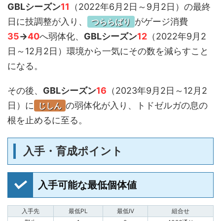
GBLシーズン
11
（2022年6月2日～9月2日）の最終
日に技調整が入り、
がゲージ消費
つららばり
35
→
40
へ弱体化、
GBLシーズン
12
（2022年9月2
日～12月2日）環境から一気にその数を減らすこと
になる。
その後、
GBLシーズン
16
（2023年9月2日～12月2
日）に
の弱体化が入り、トドゼルガの息の
じしん
根を止めるに至る。
入手・育成ポイント
入手可能な最低個体値
入手先
最低PL
最低IV
組合せ