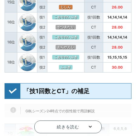
15位
技2
CT
26.00
じしん
技1
技1回数
14,14,14,14
こおりのいぶき
16位
技2
CT
28.00
やつあたり
技1
技1回数
14,14,14,14
こおりのいぶき
16位
技2
CT
28.00
おんがえし
技1
技1回数
15,15,15,15
こおりのいぶき
18位
技2
CT
30.00
ふぶき
「技1回数とCT」の補足
GBLシーズン24時点での技性能で用語解説
技1
技1回数
6,6,5,6
つるのムチ
1位