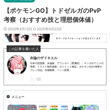
【ポケモンGO】トドゼルガのPvP
考察（おすすめ技と理想個体値）
2022年4月12日
2025年9月22日
弁論のザドキエル
日本の思想家、弁論家、アウトロー（聖属性）。マンガやアニメの
考察。イラスト制作講座。ガジェット検証。ポケモンGOの考察や
プレイ日誌。生物観察。ペット飼育。
メニュー