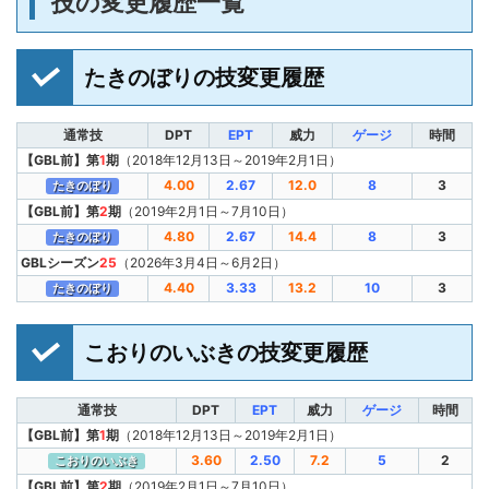
技の変更履歴一覧
たきのぼりの技変更履歴
通常技
DPT
EPT
威力
ゲージ
時間
【GBL前】第
1
期
（2018年12月13日～2019年2月1日）
4.00
2.67
12.0
8
3
たきのぼり
【GBL前】第
2
期
（2019年2月1日～7月10日）
4.80
2.67
14.4
8
3
たきのぼり
GBLシーズン
25
（2026年3月4日～6月2日）
4.40
3.33
13.2
10
3
たきのぼり
こおりのいぶきの技変更履歴
通常技
DPT
EPT
威力
ゲージ
時間
【GBL前】第
1
期
（2018年12月13日～2019年2月1日）
3.60
2.50
7.2
5
2
こおりのいぶき
【GBL前】第
2
期
（2019年2月1日～7月10日）