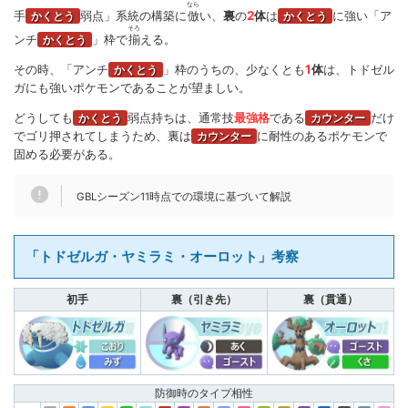
なら
手
弱点」系統の構築に
倣
い、
裏
の
2
体
は
に強い「ア
かくとう
かくとう
そろ
ンチ
」枠で
揃
える。
かくとう
型の性能はCTで比較する
その時、「アンチ
」枠のうちの、少なくとも
1
体
は、トドゼル
かくとう
ガにも強いポケモンであることが望ましい。
CT
（チャージターン）は、単体でこの数値を見て
どうしても
弱点持ちは、通常技
最強格
である
だけ
かくとう
カウンター
もあまり意味がなく、他の型（技セット）との性能
でゴリ押されてしまうため、裏は
に耐性のあるポケモンで
カウンター
を比較する際に役立つ。
固める必要がある。
例えば、フシギバナの「
つるプラント型
（
つるのム
GBLシーズン11時点での環境に基づいて解説
×
）」は、
CT
がオーダイルの
チ
ハードプラント
「
シャドかみ型
（
×
）」
シャドークロー
かみくだく
「トドゼルガ・ヤミラミ・オーロット」考察
と同じ
11.25
のため、ゲージ技発動が同じタイミン
初手
裏（引き先）
裏（貫通）
“
同発
”
グ、つまり
（同時発動）
になることが分か
る。
このように、型（技セット）同士のCTを比較する
防御時のタイプ相性