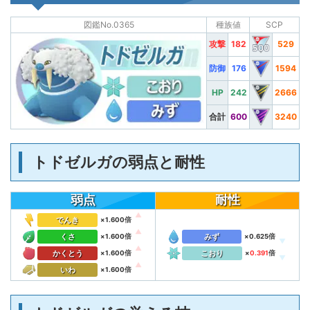
図鑑No.0365
種族値
SCP
攻撃
182
529
防御
176
1594
HP
242
2666
合計
600
3240
トドゼルガの弱点と耐性
弱点
耐性
でんき
×
1.600
倍
くさ
みず
×
1.600
倍
×
0.625
倍
かくとう
こおり
×
1.600
倍
×
0.391
倍
いわ
×
1.600
倍