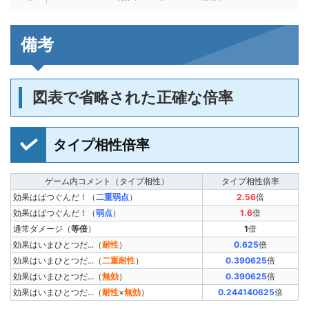
備考
図表で省略された正確な倍率
タイプ相性倍率
ゲーム内コメント（タイプ相性）
タイプ相性倍率
効果はばつぐんだ！（
二重弱点
）
2.56
倍
効果はばつぐんだ！（
弱点
）
1.6
倍
通常ダメージ（
等倍
）
1
倍
効果はいまひとつだ...（
耐性
）
0.625
倍
効果はいまひとつだ...（
二重耐性
）
0.390625
倍
効果はいまひとつだ...（
無効
）
0.390625
倍
効果はいまひとつだ...（
耐性
×
無効
）
0.244140625
倍