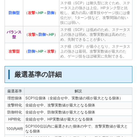
ステ積（SCP）は耐久型に次ぐため、ステ
ータス上の強さは上位。HPタンク型と比
防御型
（
攻撃
≒
HP
＜
防御
）
較し、威力の高い通常技やゲージ技には優
位だが、1ターン技など、攻撃間隔の短い
技には弱い。
ステ積（SCP）は低めのため、ステータス
バランス
（
攻撃
≒
防御
≒
HP
）
上の強さは弱め。攻撃実数値は高めのた
型
め、先制できることが多い。
ステ積（SCP）が最小となり、ステータス
攻撃型
（
防御
≒
HP
＜
攻撃
）
上の強さは最弱。攻撃実数値が最大のた
め、ゲージ技をほぼ確実に先制できる。
厳選基準の詳細
厳選基準
解説
理想個体
SCP1位個体（全組合せ中、実数値の積が最大となる個体）
攻撃特化
全組合せ中、攻撃実数値が最大となる個体
防御特化
全組合せ中、防御実数値が最大となる個体
HP特化
全組合せ中、HP実数値が最大となる個体
SCP100位以内に厳選された個体の中で、攻撃実数値が最大と
100内A特
なる個体