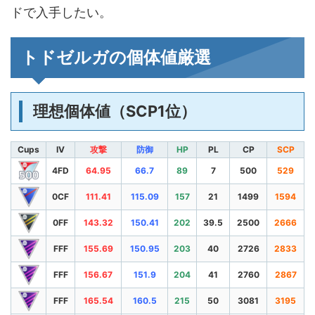
ドで入手したい。
トドゼルガの個体値厳選
理想個体値（SCP1位）
Cups
IV
攻撃
防御
HP
PL
CP
SCP
4FD
64.95
66.7
89
7
500
529
0CF
111.41
115.09
157
21
1499
1594
0FF
143.32
150.41
202
39.5
2500
2666
FFF
155.69
150.95
203
40
2726
2833
FFF
156.67
151.9
204
41
2760
2867
FFF
165.54
160.5
215
50
3081
3195