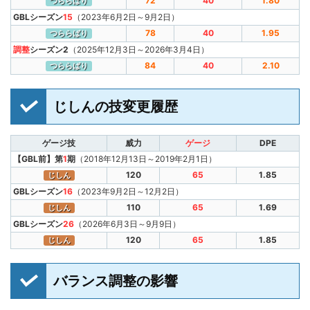
72
40
1.80
つららばり
GBLシーズン
15
（2023年6月2日～9月2日）
78
40
1.95
つららばり
調整
シーズン2
（2025年12月3日～2026年3月4日）
84
40
2.10
つららばり
じしんの技変更履歴
ゲージ技
威力
ゲージ
DPE
【GBL前】第
1
期
（2018年12月13日～2019年2月1日）
120
65
1.85
じしん
GBLシーズン
16
（2023年9月2日～12月2日）
110
65
1.69
じしん
GBLシーズン
26
（2026年6月3日～9月9日）
120
65
1.85
じしん
バランス調整の影響