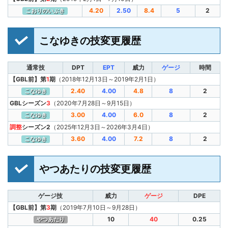
4.20
2.50
8.4
5
2
こおりのいぶき
こなゆきの技変更履歴
通常技
DPT
EPT
威力
ゲージ
時間
【GBL前】第
1
期
（2018年12月13日～2019年2月1日）
2.40
4.00
4.8
8
2
こなゆき
GBLシーズン
3
（2020年7月28日～9月15日）
3.00
4.00
6.0
8
2
こなゆき
調整
シーズン2
（2025年12月3日～2026年3月4日）
3.60
4.00
7.2
8
2
こなゆき
やつあたりの技変更履歴
ゲージ技
威力
ゲージ
DPE
【GBL前】第
3
期
（2019年7月10日～9月28日）
10
40
0.25
やつあたり