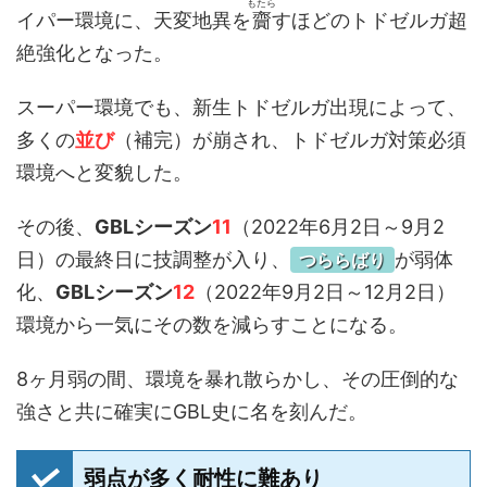
もたら
イパー環境に、天変地異を
齎
すほどのトドゼルガ超
絶強化となった。
スーパー環境でも、新生トドゼルガ出現によって、
多くの
並び
（補完）が崩され、トドゼルガ対策必須
環境へと変貌した。
その後、
GBLシーズン
11
（2022年6月2日～9月2
日）の最終日に技調整が入り、
が弱体
つららばり
化、
GBLシーズン
12
（2022年9月2日～12月2日）
環境から一気にその数を減らすことになる。
8ヶ月弱の間、環境を暴れ散らかし、その圧倒的な
強さと共に確実にGBL史に名を刻んだ。
弱点が多く耐性に難あり