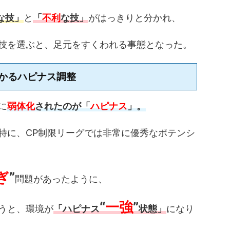
な技」
と
「
不利
な技」
がはっきりと分かれ、
技を選ぶと、足元をすくわれる事態となった。
かるハピナス調整
に
弱体化
されたのが「
ハピナス
」。
特に、CP制限リーグでは非常に優秀なポテンシ
ぎ
”
問題があったように、
“
一強
”
うと、環境が
「ハピナス
状態」
になり