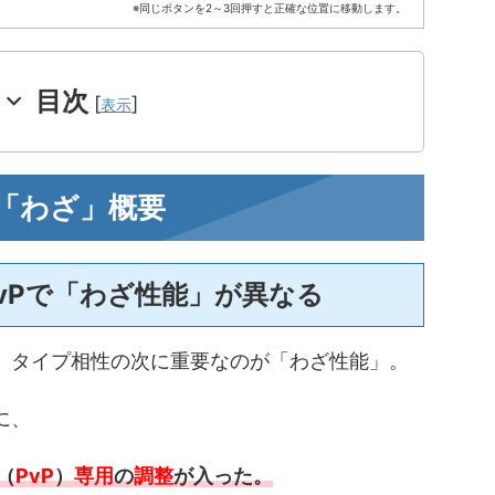
※同じボタンを2～3回押すと正確な位置に移動します。
目次
[
]
表示
の「わざ」概要
vPで「わざ性能」が異なる
て、タイプ相性の次に重要なのが「わざ性能」。
に、
（
PvP
）
専用
の
調整
が入った。