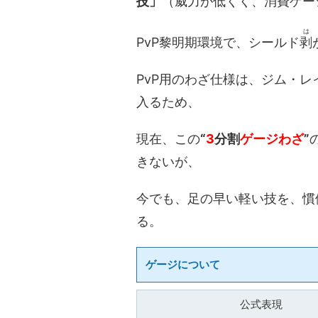
技」
（威力が低くく、消費ゲー
は
PvP黎明期環境で、シールド
剥
PvP用のわざ仕様は、ジム・
入るため、
現在、この
“
3
分割
ゲージわざ
”
きないが、
今でも、足の早い軽い技を、慣
る。
ゲージについて
公式表現